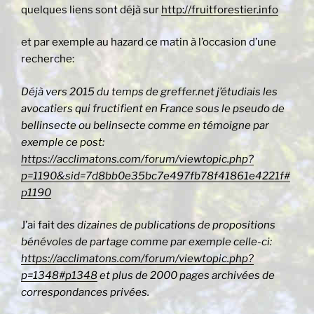
quelques liens sont déjà sur
http://fruitforestier.info
et par exemple au hazard ce matin à l’occasion d’une
recherche:
Déjà vers 2015 du temps de greffer.net j’étudiais les
avocatiers qui fructifient en France sous le pseudo de
bellinsecte ou belinsecte comme en témoigne par
exemple ce post:
https://acclimatons.com/forum/viewtopic.php?
p=1190&sid=7d8bb0e35bc7e497fb78f41861e4221f#
p1190
J’ai fait d
es dizaines de publications de propositions
bénévoles de partage comme par exemple celle-ci:
https://acclimatons.com/forum/viewtopic.php?
p=1348#p1348
et plus de 2000 pages archivées de
correspondances privées.