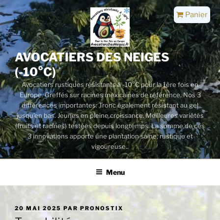
Aller
Panier
au
contenu
principal
AVOCATIERS DES NEIGES
(-10°C)
Avocatiers rustiques résistants à -10°C pour la 1ère fois en
Europe. Greffés sur racines mexicaines de référence. Nos 3
différences importantes: Tronc également résistant au gel
jusqu'en bas. Jeunes en pleine croissance. Meilleures variétés
(fruits et racines) testées depuis longtemps. La somme de ces
3 innovations apporte une plantation saine, rustique et
vigoureuse..
Menu
PUBLIÉ
20 MAI 2025
PAR
PRONOSTIX
LE