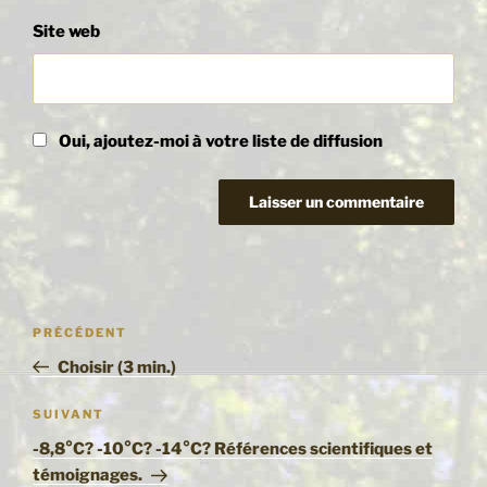
Site web
Oui, ajoutez-moi à votre liste de diffusion
Navigation
Article
PRÉCÉDENT
de
précédent
Choisir (3 min.)
l’article
Article
SUIVANT
suivant
-8,8°C? -10°C? -14°C? Références scientifiques et
témoignages.